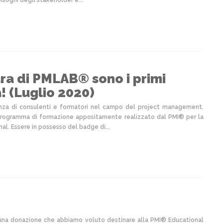
sogni degli stakeholder e...
ara di PMLAB® sono i primi
a! (Luglio 2020)
enza di consulenti e formatori nel campo del project management.
l programma di formazione appositamente realizzato dal PMI® per la
l. Essere in possesso del badge di...
una donazione che abbiamo voluto destinare alla PMI® Educational