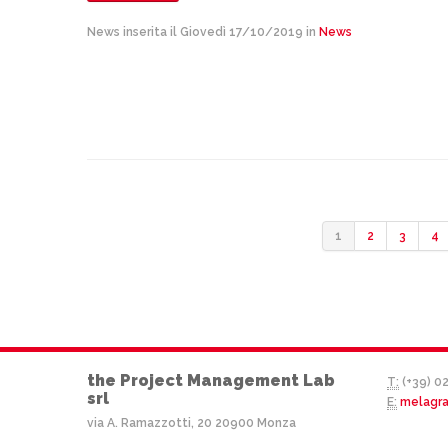
News inserita il Giovedì 17/10/2019 in
News
1
2
3
4
the Project Management Lab
T:
(+39) 0
srl
E:
melagr
via A. Ramazzotti, 20 20900 Monza