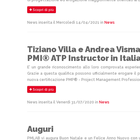
di progettazione ed erogazione maggiormente orientati ai bi
Scopri di più
News inserita il Mercoledì 14/04/2021 in
News
Tiziano Villa e Andrea Vism
PMI® ATP Instructor in Itali
E’ un grande riconoscimento allo loro comprovata esperi
Grazie a questa qualifica possono ufficialmente erogare i
nuova certificazione PMP® - Project Management Professiona
Scopri di più
News inserita il Venerdì 31/07/2020 in
News
Auguri
PMLAB vi augura Buon Natale e un Felice Anno Nuovo con 