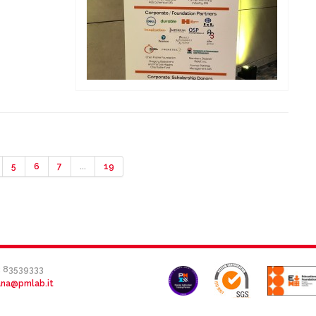
5
6
7
...
19
2 83539333
ana@pmlab.it